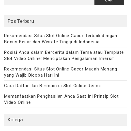
untuk:
Pos Terbaru
Rekomendasi Situs Slot Online Gacor Terbaik dengan
Bonus Besar dan Winrate Tinggi di Indonesia
Posisi Anda dalam Bercerita dalam Tema atau Template
Slot Video Online: Menciptakan Pengalaman Imersif
Rekomendasi Situs Slot Online Gacor Mudah Menang
yang Wajib Dicoba Hari Ini
Cara Daftar dan Bermain di Slot Online Resmi
Memanfaatkan Penghasilan Anda Saat Ini Prinsip Slot
Video Online
Kolega