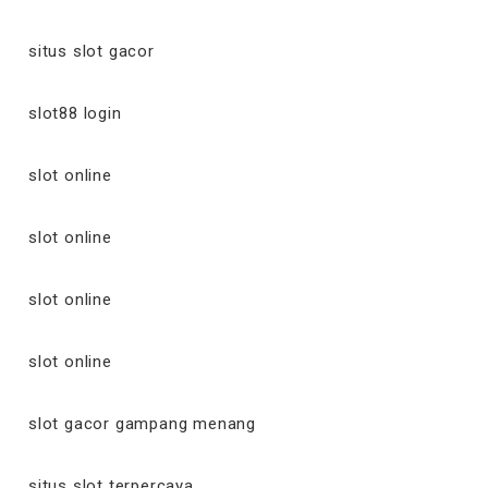
situs slot gacor
slot88 login
slot online
slot online
slot online
slot online
slot gacor gampang menang
situs slot terpercaya