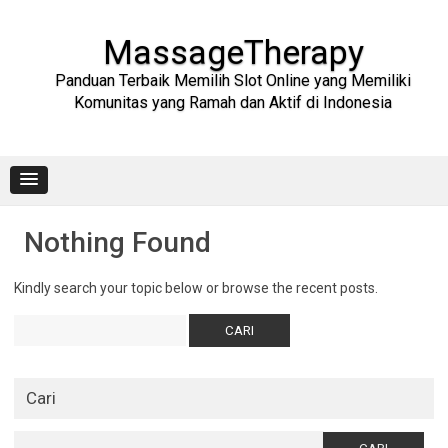
Skip
to
content
MassageTherapy
Panduan Terbaik Memilih Slot Online yang Memiliki
Komunitas yang Ramah dan Aktif di Indonesia
Nothing Found
Kindly search your topic below or browse the recent posts.
Cari
untuk:
Cari
Cari