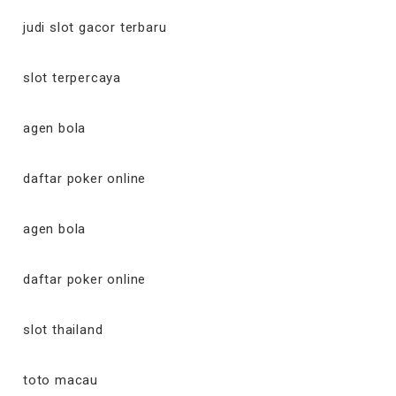
judi slot gacor terbaru
slot terpercaya
agen bola
daftar poker online
agen bola
daftar poker online
slot thailand
toto macau