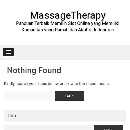
Skip
to
content
MassageTherapy
Panduan Terbaik Memilih Slot Online yang Memiliki
Komunitas yang Ramah dan Aktif di Indonesia
Nothing Found
Kindly search your topic below or browse the recent posts.
Cari
untuk:
Cari
Cari