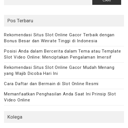
untuk:
Pos Terbaru
Rekomendasi Situs Slot Online Gacor Terbaik dengan
Bonus Besar dan Winrate Tinggi di Indonesia
Posisi Anda dalam Bercerita dalam Tema atau Template
Slot Video Online: Menciptakan Pengalaman Imersif
Rekomendasi Situs Slot Online Gacor Mudah Menang
yang Wajib Dicoba Hari Ini
Cara Daftar dan Bermain di Slot Online Resmi
Memanfaatkan Penghasilan Anda Saat Ini Prinsip Slot
Video Online
Kolega